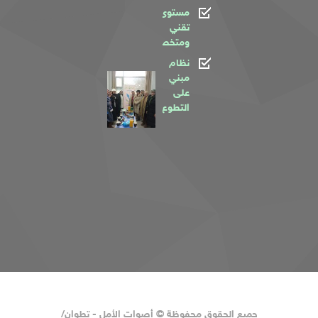
الحياة”
مستوى
2025
تقني
ومتخصص
02/02/2026
نظام
ورشة
مبني
على
تكوينية
التطوع
بعنوان
“تقدير
الذات”
2025
02/02/2026
جميع الحقوق محفوظة © أصوات الأمل - تطوان/